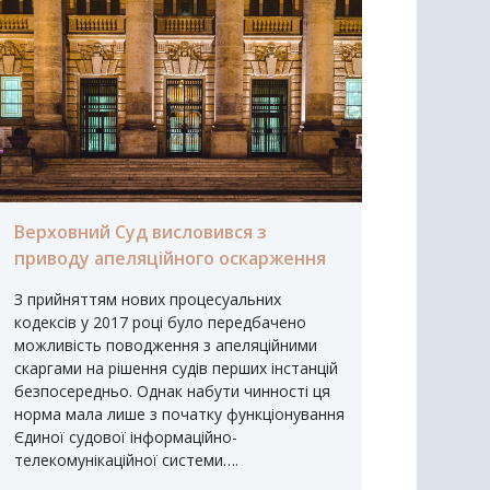
Верховний Суд висловився з
приводу апеляційного оскарження
З прийняттям нових процесуальних
кодексів у 2017 році було передбачено
можливість поводження з апеляційними
скаргами на рішення судів перших інстанцій
безпосередньо. Однак набути чинності ця
норма мала лише з початку функціонування
Єдиної судової інформаційно-
телекомунікаційної системи….