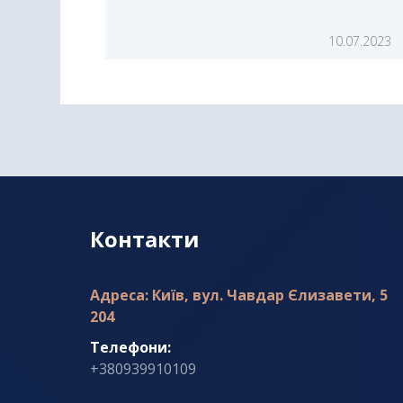
10.07.2023
Контакти
Адреса: Київ, вул. Чавдар Єлизавети, 5
204
Телефони:
+380939910109