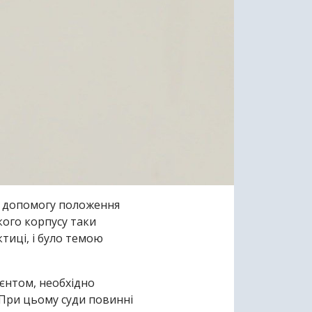
у допомогу положення
кого корпусу таки
тиці, і було темою
ієнтом, необхідно
 При цьому суди повинні