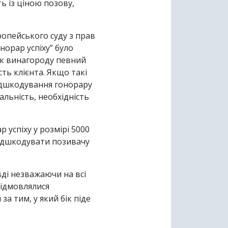
ь із ціною позову,
ропейського суду з прав
онорар успіху” було
як винагороду певний
ть клієнта. Якщо такі
відшкодування гонорару
еальність, необхідність
 успіху у розмірі 5000
відшкодувати позивачу
вді незважаючи на всі
відмовлялися
а тим, у який бік піде