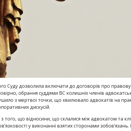
го Суду дозволила включати до договорів про правов
мовірно, обрання суддями ВС колишніх членів адвокатсь
рушило з мертвої точки, що хвилювало адвокатів на прак
поративних дискусій.
з того, що відносини, що склалися між адвокатом та кл
ов’язковості у виконанні взятих сторонами зобов’язань.