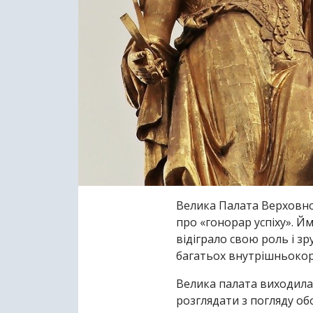
Велика Палата Верховно
про «гонорар успіху». Й
відіграло свою роль і з
багатьох внутрішньокор
Велика палата виходила 
розглядати з погляду об