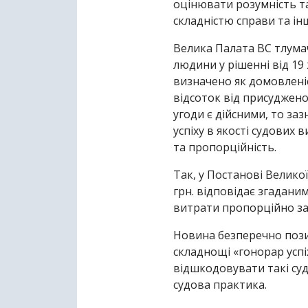
оцінювати розумність так
складністю справи та ін
Велика Палата ВС тлумач
людини у рішенні від 19 
визначено як домовленіс
відсоток від присуджено
угоди є дійсними, то за
успіху в якості судових 
та пропорційність.
Так, у Постанові Великої
грн. відповідає згадан
витрати пропорційно з
Новина безперечно позит
складнощі «гонорар успі
відшкодовувати такі судо
судова практика.