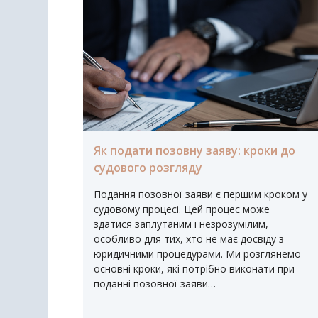
Як подати позовну заяву: кроки до
судового розгляду
Подання позовної заяви є першим кроком у
судовому процесі. Цей процес може
здатися заплутаним і незрозумілим,
особливо для тих, хто не має досвіду з
юридичними процедурами. Ми розглянемо
основні кроки, які потрібно виконати при
поданні позовної заяви…