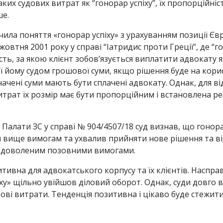
их судових витрат як “гонорар успіху”, їх пропорційніст
ше.
ила поняття «гонорар успіху» з урахуванням позиції Єв
жовтня 2001 року у справі “Іатридис проти Греції”, де “г
ть, за якою клієнт зобов’язується виплатити адвокату 
ї йому судом грошової суми, якщо рішення буде на корис
значені суми мають бути сплачені адвокату. Однак, для 
витрат їх розмір має бути пропорційним і встановлена ​​р
 Палати ЗС у справі № 904/4507/18 суд визнав, що гонорар
им вище вимогам та ухвалив прийняти нове рішення та 
адоволеним позовними вимогами.
ивна для адвокатського корпусу та їх клієнтів. Наспра
ху» щільно увійшов діловий оборот. Однак, суди довго 
ві витрати. Тенденція позитивна і цікаво буде стежити з