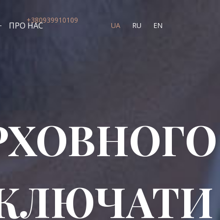
+380939910109
ПРО НАС
UA
RU
EN
РХОВНОГО
ВКЛЮЧАТИ